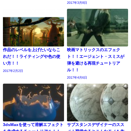
2017年3月8日
作品のレベルを上げたいならこ
映画マトリックスのエフェク
れだ！！ライティングや色の使
ト！！エージェント・スミスが
い方！！
弾を避ける再現チュートリア
ル！！
2017年2月2日
2017年4月6日
3dsMaxを使って溶解エフェクト
サブスタンスデザイナーのスス