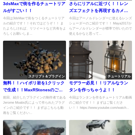
3dsMaxで街を作るチュートリア
さらにリアルに近づく！！レン
ルがすごい！！
ズエフェクトを再現するカメラ
シェーダー！！
今回は3dsMaxで街をつくるチュートリア
今回はアーノルドレンダーに使えるレンズ
ルの紹介です！！それではどうぞ！！ ま
シェーダーのご紹介です！！ Maya2017か
たよろしければ、リツイートなど共有をよ
らアーノルドレンダーが標準で付いたので
ろしくお願いしま...
使えるかなと思って...
スクリプト＆プラグイン
チュートリアル
無料！！ハイポリ岩を1クリック
モデラー必見！！リアルなラン
で生成！！MaxRStonesのご紹
タンを作っちゃうよ！！
介！！
前回、紹介したプラグインの制作者である
今回はランタンを作るチュートリアル動画
Jerome Moabs氏によって作られたプラグ
のご紹介です！！ まずはご覧くださ
インのご紹介です！！ まずはこちらも動
い！！ https://www.youtube.com/watch...
画をご覧ください...