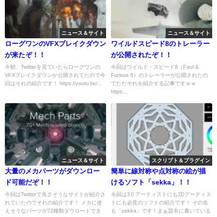
ニュース＆サイト
ニュース＆サイト
ローグワンのVFXブレイクダウン
ワイルドスピード8のトレーラー
が来たぞ！！
が公開されたぞ！！
今朝、Twitterを見ていたらローグワンの
今回はワイルド・スピード8（Fast &
VFXブレイクダウンが公開されてたので今
Furious 8）のトレーラーが公開されたの
回はそれの紹介です！ https://youtu.be/...
でただそれを紹介する記事ですｗｗ
https...
ニュース＆サイト
スクリプト＆プラグイン
大量のメカパーツがダウンロー
簡単に線対称や点対称の絵が描
ド可能だぞ！！
けるソフト「sekka」！！
今回はTwitterで良さそうなサイトが紹介さ
今回は3Ｄアーティストにも2Dアーティス
れていたのでそれの紹介です！ メカに使
トにも必見のソフトの紹介です！ その名
えそうなパーツが72種類ダウロードでき
も「sekka」です！まぁ題名に書いている