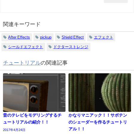
関連キーワード
After Effects
pickup
Shield Effect
エフェクト
シールドエフェクト
ドクターストレンジ
チュートリアル
の関連記事
昔のテレビをモデリングするチ
かなりマニアック！！サボテン
ュートリアルの紹介！！
のシェーダーを作るチュートリ
アル！！
2017年4月24日