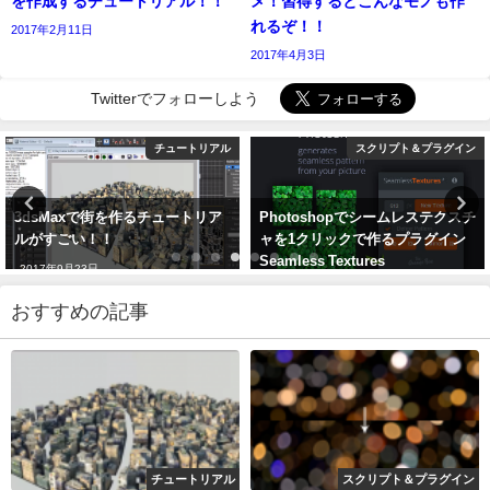
を作成するチュートリアル！！
メ！習得するとこんなモノも作
れるぞ！！
2017年2月11日
2017年4月3日
Twitterでフォローしよう
チュートリアル
スクリプト＆プラグイン
3dsMaxで街を作るチュートリア
Photoshopでシームレステクスチ
ルがすごい！！
ャを1クリックで作るプラグイン
Seamless Textures
2017年9月23日
Generator！！
おすすめの記事
2017年3月24日
チュートリアル
スクリプト＆プラグイン