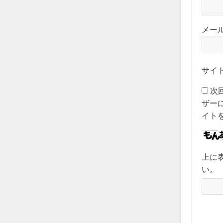
メー
サイ
次
ザー
イト
上に
い。