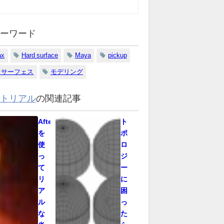
ーワード
ax
Hard surface
Maya
pickup
ドサーフェス
モデリング
トリアル
の関連記事
AfterEffects
ト
を
ポ
使
ロ
っ
ジ
て
ー
リ
に
ア
困
ル
っ
な
た