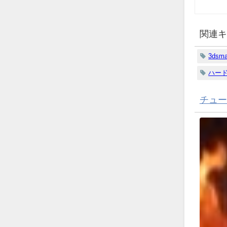
関連キ
3dsm
ハー
チュー