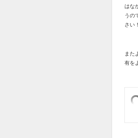
はな
うの
さい
また
有を