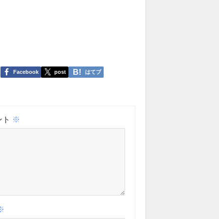
Facebook
post
はてブ
ント
※
※