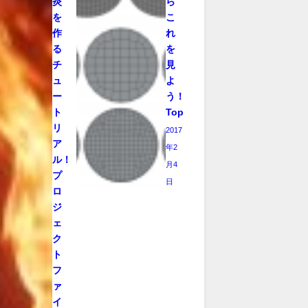
炎
ら
を
こ
作
れ
る
を
チ
見
ュ
よ
ー
う！！
ト
TopologyGuides
リ
2017
ア
年2
ル！！
月4
プ
日
ロ
ジ
ェ
ク
ト
フ
ァ
イ