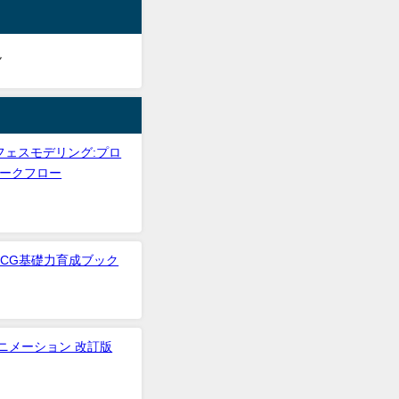
ん
フェスモデリング:プロ
ークフロー
3DCG基礎力育成ブック
アニメーション 改訂版