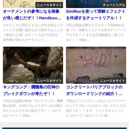
ニュース＆サイト
チュートリアル
オーナメントの参考になる画像
3dsMaxを使って溶解エフェクト
が良い感じだぞ！！Handbook
を作成するチュートリアル！！
of Ornamentの紹介！！
モデリングに関わらずなにか作る時はリフ
今回は過去記事のリクエストで3dsMaxを
ァレンスを隣に置きながら制作することが
使って、溶解エフェクトを作るチュートリ
一般的だと思います！！ なので今回は、
アルです！！ まずは完成動画をご覧くだ
著作権が切れたオーナメント...
さい！！ https:...
ニュース＆サイト
ニュース＆サイト
キングコング：髑髏島の巨神の
コンクリートバリアブロックの
ブレイクダウンが来たぞ！！
ダウンロードリンクの紹介！！
解説PDFもあるよ！←こっちは
今回は今話題の映画「キングコング：髑髏
今回はフォトスキャンされたコンクリート
島の巨神」のVFXブレイクダウンが公開さ
のバリアブロックのダウンロードリンクの
無料
れていたのでそれの紹介です！！ それで
紹介です！！ まず、フォトスキャンって
はどうぞ！！ https...
どうやっているの？？って感...