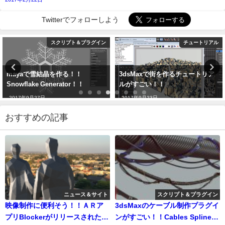
Twitterでフォローしよう
スクリプト＆プラグイン
チュートリアル
晶を作る！！
3dsMaxで街を作るチュートリア
V-Ray3.6 fo
enerator！！
ルがすごい！！
されたぞ！！
2017年9月23日
2017年6月27日
おすすめの記事
ニュース＆サイト
スクリプト＆プラグイン
映像制作に便利そう！！ＡＲア
3dsMaxのケーブル制作プラグイ
プリBlockerがリリースされた
ンがすごい！！Cables Splineの