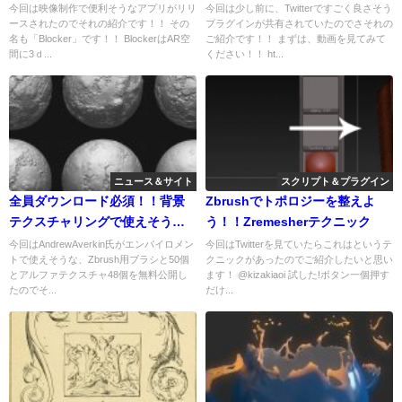
ぞ！！
ご紹介！！
今回は映像制作で便利そうなアプリがリリ
今回は少し前に、Twitterですごく良さそう
ースされたのでそれの紹介です！！ その
プラグインが共有されていたのでさそれの
名も「Blocker」です！！ BlockerはAR空
ご紹介です！！ まずは、動画を見てみて
間に3ｄ...
ください！！ ht...
ニュース＆サイト
スクリプト＆プラグイン
全員ダウンロード必須！！背景
Zbrushでトポロジーを整えよ
テクスチャリングで使えそうな
う！！Zremesherテクニック
ブラシが無料で配布されている
今回はAndrewAverkin氏がエンバイロメン
今回はTwitterを見ていたらこれはというテ
トで使えそうな、Zbrush用ブラシと50個
クニックがあったのでご紹介したいと思い
ぞ！！
とアルファテクスチャ48個を無料公開し
ます！ @kizakiaoi 試した!ボタン一個押す
たのでそ...
だけ...