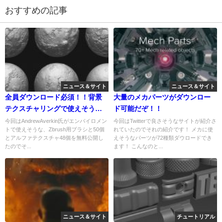
2017年3月23日
2017年2月11日
おすすめの記事
ニュース＆サイト
ニュース＆サイト
全員ダウンロード必須！！背景
大量のメカパーツがダウンロー
テクスチャリングで使えそうな
ド可能だぞ！！
ブラシが無料で配布されている
今回はAndrewAverkin氏がエンバイロメン
今回はTwitterで良さそうなサイトが紹介さ
トで使えそうな、Zbrush用ブラシと50個
れていたのでそれの紹介です！ メカに使
ぞ！！
とアルファテクスチャ48個を無料公開し
えそうなパーツが72種類ダウロードでき
たのでそ...
ます！ こんなのと...
ニュース＆サイト
チュートリアル