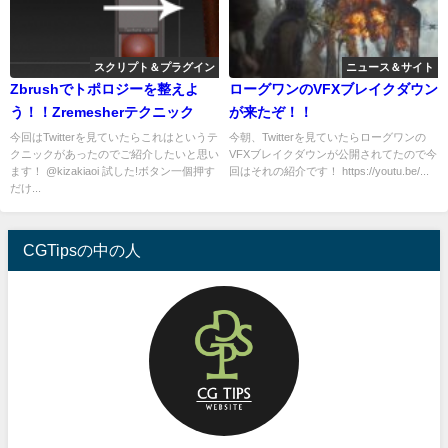
スクリプト＆プラグイン
ニュース＆サイト
Zbrushでトポロジーを整えよ
ローグワンのVFXブレイクダウン
う！！Zremesherテクニック
が来たぞ！！
今回はTwitterを見ていたらこれはというテ
今朝、Twitterを見ていたらローグワンの
クニックがあったのでご紹介したいと思い
VFXブレイクダウンが公開されてたので今
ます！ @kizakiaoi 試した!ボタン一個押す
回はそれの紹介です！ https://youtu.be/...
だけ...
CGTipsの中の人