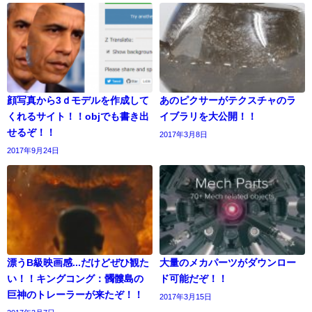
顔写真から3ｄモデルを作成して
あのピクサーがテクスチャのラ
くれるサイト！！objでも書き出
イブラリを大公開！！
せるぞ！！
2017年3月8日
2017年9月24日
漂うB級映画感...だけどぜひ観た
大量のメカパーツがダウンロー
い！！キングコング：髑髏島の
ド可能だぞ！！
巨神のトレーラーが来たぞ！！
2017年3月15日