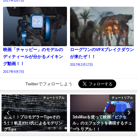
2017年3月7日
映画「チャッピー」のモデルの
ローグワンのVFXブレイクダウン
ディティールが分かるメイキン
が来たぞ！！
グ動画！！
2017年2月17日
2017年4月7日
Twitterでフォローしよう
チュートリアル
チュートリアル
必見！！プロモデラーTipsその
3dsMaxを使って映画「ピクセ
5！！㠶足ﾀｹﾋｺ氏によるモデリン
ル」のエフェクトを表現するチュ
グTips
ートリアル！！