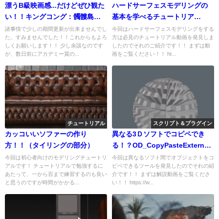
漂うB級映画感...だけどぜひ観た
ハードサーフェスモデリングの
い！！キングコング：髑髏島の
基本を学べるチュートリア
巨神のトレーラーが来たぞ！！
ル！！
諸事情で少しの期間更新が出来ませんでし
今回はハードサーフェスモデリングをする
た。すみませんでした！！これからもよろ
方は必見のチュートリアル動画を発見しま
しくお願いします！！ 少し余談なのです
したのでそれのご紹介です！！ まずは動
が、数日前にアカデミー賞の...
画をご覧ください！！ ht...
チュートリアル
スクリプト＆プラグイン
カッコいいソファーの作り
異なる3Ｄソフトでコピペでき
方！！（タイリングの部分）
る！？OD_CopyPasteExternal
の紹介！！
今回は初心者向けのモデリングチュートリ
今回は異なるソフト間でオブジェクトをコ
アルです！ チュートリアルで勉強するに
ピペできるツールを発見したのでそれの紹
あたって、一から百まで練習するのも良い
介です！！ まずは解説動画をご覧くださ
と思うのですが時間がかかる...
い！！ https://w...