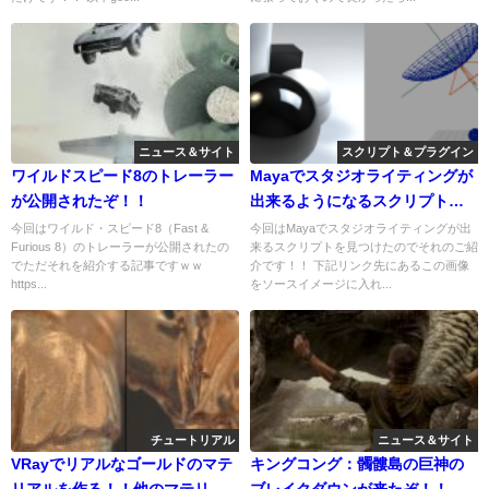
ニュース＆サイト
スクリプト＆プラグイン
ワイルドスピード8のトレーラー
Mayaでスタジオライティングが
が公開されたぞ！！
出来るようになるスクリプトの
紹介！！
今回はワイルド・スピード8（Fast &
今回はMayaでスタジオライティングが出
Furious 8）のトレーラーが公開されたの
来るスクリプトを見つけたのでそれのご紹
でただそれを紹介する記事ですｗｗ
介です！！ 下記リンク先にあるこの画像
https...
をソースイメージに入れ...
チュートリアル
ニュース＆サイト
VRayでリアルなゴールドのマテ
キングコング：髑髏島の巨神の
リアルを作る！！他のマテリア
ブレイクダウンが来たぞ！！