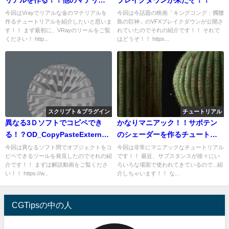
ル紹介もあるよ！
今回はVrayでリアルな金のマテリアルを
今回は今話題の映画「キングコング：髑髏
作るチュートリアルを紹介したいと思いま
島の巨神」のVFXブレイクダウンが公開さ
す！！ まず最初に、VRayのリールをご覧
れていたのでそれの紹介です！！ それで
ください！ http...
はどうぞ！！ https...
スクリプト＆プラグイン
チュートリアル
異なる3Ｄソフトでコピペでき
かなりマニアック！！サボテン
る！？OD_CopyPasteExternal
のシェーダーを作るチュートリ
の紹介！！
アル！！
今回は異なるソフト間でオブジェクトをコ
今回は非常にマニアックなチュートリアル
ピペできるツールを発見したのでそれの紹
です！！ 最近、サブスタンスが徐々にい
介です！！ まずは解説動画をご覧くださ
ろいろな場面で使われてきているので...紹
い！！ https://w...
介しちゃいます！！ な...
CGTipsの中の人