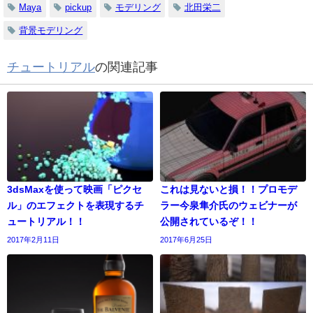
Maya
pickup
モデリング
北田栄二
背景モデリング
チュートリアル
の関連記事
3dsMaxを使って映画「ピクセ
これは見ないと損！！プロモデ
ル」のエフェクトを表現するチ
ラー今泉隼介氏のウェビナーが
ュートリアル！！
公開されているぞ！！
2017年2月11日
2017年6月25日