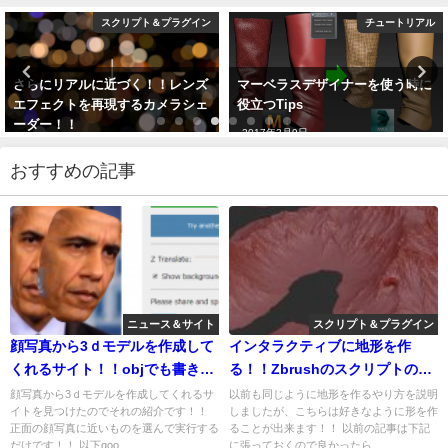
スクリプト＆プラグイン
チュートリアル
さらにリアルに近づく！！レンズ
マーベラスデザイナーを使う時に
エフェクトを再現するカメラシェ
役立つTips
ーダー！！
2017年3月9日
2017年2月13日
おすすめの記事
ニュース＆サイト
スクリプト＆プラグイン
顔写真から3ｄモデルを作成して
インタラクティブに地形を作
くれるサイト！！objでも書き出
る！！Zbrushのスクリプトの紹
せるぞ！！
介！！
顔写真から3ｄモデルを作成してくれるサ
以前も同じように地形を作るやり方を説明
イトを見つけたのでそれの紹介です！！
しましたが、こちらは好きなように形を作
正面の顔写真に近いものを選んで実行する
ることが出来ます！！ 以前の記事は下記
だけです！！ 以下goo...
に張っておくので良かったら...