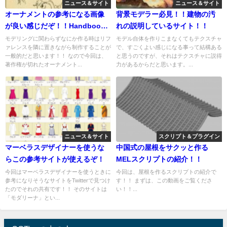
ニュース＆サイト
ニュース＆サイト
オーナメントの参考になる画像
背景モデラー必見！！建物の汚
が良い感じだぞ！！Handbook
れの説明しているサイト！！
of Ornamentの紹介！！
モデリングに関わらずなにか作る時はリフ
モデル自体を作りこまなくてもテクスチャ
ァレンスを隣に置きながら制作することが
で、すごくよい感じになる事って結構ある
一般的だと思います！！ なので今回は、
と思うのですが、それはテクスチャに説得
著作権が切れたオーナメント...
力があるからだと思います。...
ニュース＆サイト
スクリプト＆プラグイン
マーベラスデザイナーを使うな
中国式の屋根をサクッと作る
らこの参考サイトが使えるぞ！
MELスクリプトの紹介！！
今回はマーベラスデザイナーを使うときに
今回は、屋根を作るスクリプトの紹介で
参考になりそうなサイトをTwitterで見つけ
す！！ まずは、この動画をご覧くださ
たのでそれの共有です！！ そのサイトは
い！！...
「モダリーナ」とい...