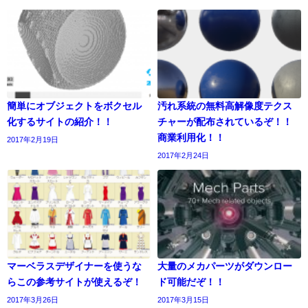
簡単にオブジェクトをボクセル
汚れ系統の無料高解像度テクス
化するサイトの紹介！！
チャーが配布されているぞ！！
商業利用化！！
2017年2月19日
2017年2月24日
マーベラスデザイナーを使うな
大量のメカパーツがダウンロー
らこの参考サイトが使えるぞ！
ド可能だぞ！！
2017年3月26日
2017年3月15日