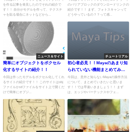
を作る記事を発見したのでそれの紹介で
のバリアブロックのダウンロードリンクの
無料
す！！ 自分がモデルを作って、テクスチ
紹介です！！ まず、フォトスキャンって
ャを貼る場合にネットなどから...
どうやっているの？？って感...
ニュース＆サイト
チュートリアル
簡単にオブジェクトをボクセル
初心者必見！！Mayaのあまり知
化するサイトの紹介！！
られていない機能まとめてみま
した！！
今回は作ったモデルをボクセル化してくれ
今回は、意外と知らないMayaの操作方法
るサイトの紹介です！！ このサイトはobj
について、まとめていきたいと思いま
ファイルかstlファイルをサイト上で開くだ
す！！では早速いきましょう！！ まず
けで簡単にオブジ...
は、エッジやバーテックスやフェ...