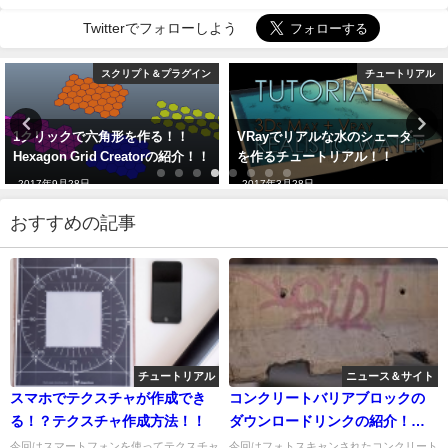
Twitterでフォローしよう
スクリプト＆プラグイン
チュートリアル
1クリックで六角形を作る！！
VRayでリアルな水のシェーダー
Hexagon Grid Creatorの紹介！！
を作るチュートリアル！！
2017年9月28日
2017年3月28日
おすすめの記事
チュートリアル
ニュース＆サイト
スマホでテクスチャが作成でき
コンクリートバリアブロックの
る！？テクスチャ作成方法！！
ダウンロードリンクの紹介！！
解説PDFもあるよ！←こっちは
今回はスマートフォンを使ってテクスチャ
今回はフォトスキャンされたコンクリート