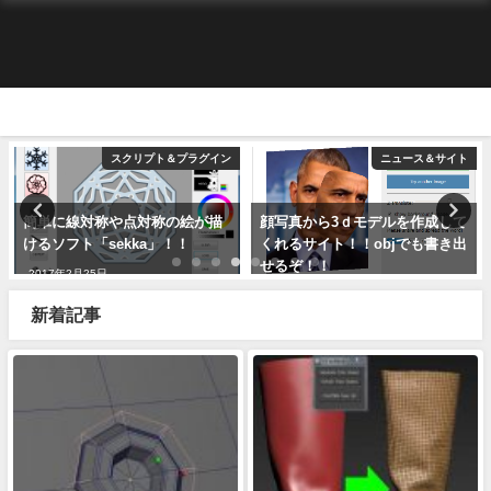
スクリプト＆プラグイン
ニュース＆サイト
簡単に線対称や点対称の絵が描
顔写真から3ｄモデルを作成して
けるソフト「sekka」！！
くれるサイト！！objでも書き出
せるぞ！！
2017年2月25日
2017年9月24日
新着記事