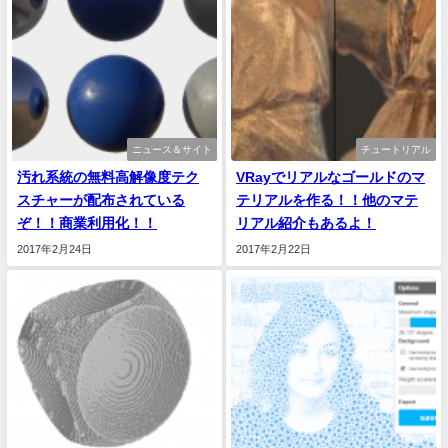
ニュース＆サイト
チュートリアル
汚れ系統の無料高解像度テク
VRayでリアルなゴールドのマ
スチャーが配布されている
テリアルを作る！！他のマテ
ぞ！！商業利用化！！
リアル紹介もあるよ！
2017年2月24日
2017年2月22日