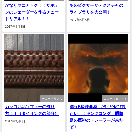
かなりマニアック！！サボテ
あのピクサーがテクスチャの
ンのシェーダーを作るチュー
ライブラリを大公開！！
トリアル！！
2017年3月8日
2017年3月8日
チュートリアル
ニュース＆サイト
カッコいいソファーの作り
漂うB級映画感...だけどぜひ観
方！！（タイリングの部分）
たい！！キングコング：髑髏
島の巨神のトレーラーが来た
2017年3月8日
ぞ！！