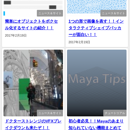
ニュース＆サイト
ニュース＆サイト
簡単にオブジェクトをボクセ
1つの形で画像を表す！！イン
ル化するサイトの紹介！！
タラクティブシェイプパッカ
ーが面白い！！
2017年2月19日
2017年2月19日
ニュース＆サイト
チュートリアル
ドクターストレンジのVFXブレ
初心者必見！！Mayaのあまり
イクダウンも来たぞ！！
知られていない機能まとめて