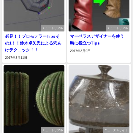
チュートリアル
チュートリアル
必見！！プロモデラーTipsそ
マーベラスデザイナーを使う
の1！！鈴木卓矢氏による穴あ
時に役立つTips
けテクニック！！
2017年3月9日
2017年3月11日
チュートリアル
ニュース＆サイト