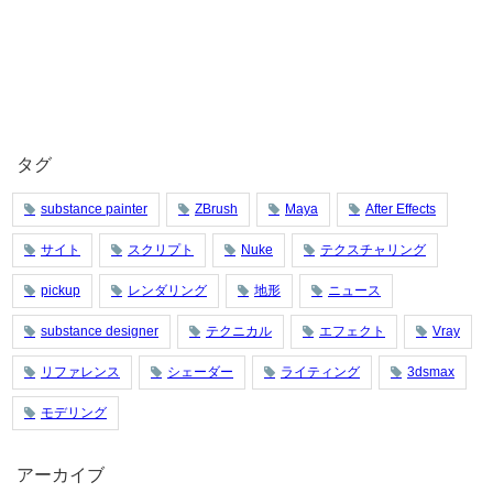
タグ
substance painter
ZBrush
Maya
After Effects
サイト
スクリプト
Nuke
テクスチャリング
pickup
レンダリング
地形
ニュース
substance designer
テクニカル
エフェクト
Vray
リファレンス
シェーダー
ライティング
3dsmax
モデリング
アーカイブ