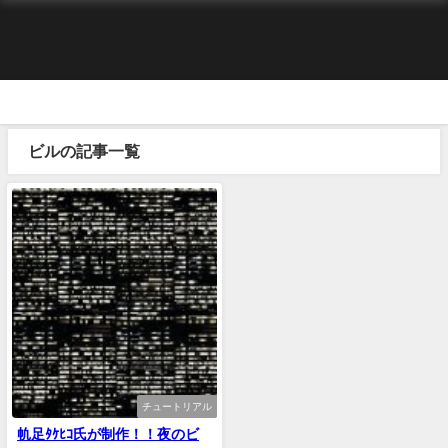
ビルの記事一覧
チュートリアル
㠶足ﾀｹﾋｺ氏が制作！！夜のビ