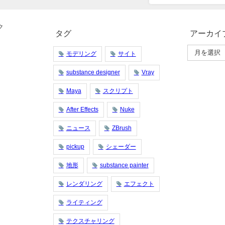
ク
タグ
アーカイ
モデリング
サイト
substance designer
Vray
Maya
スクリプト
After Effects
Nuke
ニュース
ZBrush
pickup
シェーダー
地形
substance painter
レンダリング
エフェクト
ライティング
テクスチャリング