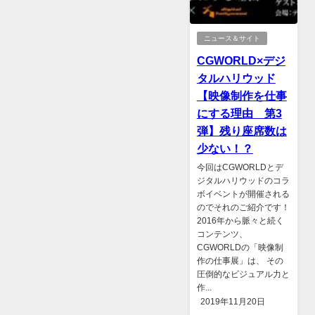
ニュース＆サイト
CGWORLD×デジ
タルハリウッド
【映像制作を仕事
にする理由 第3
弾】残り座席数は
少ない！？
今回はCGWORLDとデ
ジタルハリウッドのコラ
ボイベントが開催される
のでそれのご紹介です！
2016年から脈々と続く
コンテンツ、
CGWORLDの「映像制
作の仕事展」は、 その
圧倒的なビジュアル力と
作...
2019年11月20日