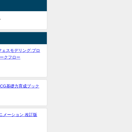
ん
フェスモデリング:プロ
ークフロー
3DCG基礎力育成ブック
アニメーション 改訂版